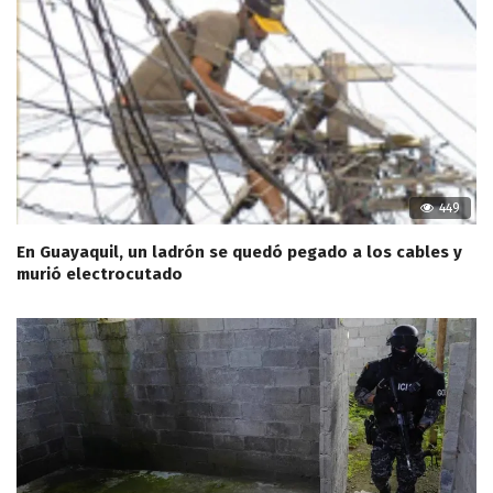
449
En Guayaquil, un ladrón se quedó pegado a los cables y
murió electrocutado