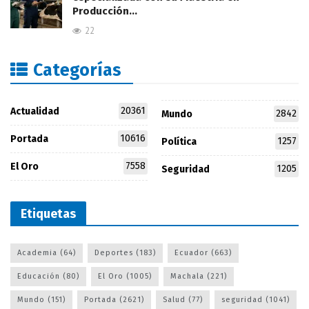
Producción…
22
Categorías
20361
Actualidad
2842
Mundo
10616
Portada
1257
Política
7558
El Oro
1205
Seguridad
Etiquetas
Academia
(64)
Deportes
(183)
Ecuador
(663)
Educación
(80)
El Oro
(1005)
Machala
(221)
Mundo
(151)
Portada
(2621)
Salud
(77)
seguridad
(1041)