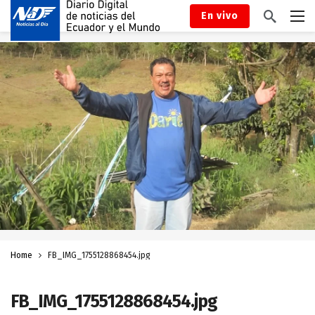
En vivo
Home
FB_IMG_1755128868454.jpg
FB_IMG_1755128868454.jpg