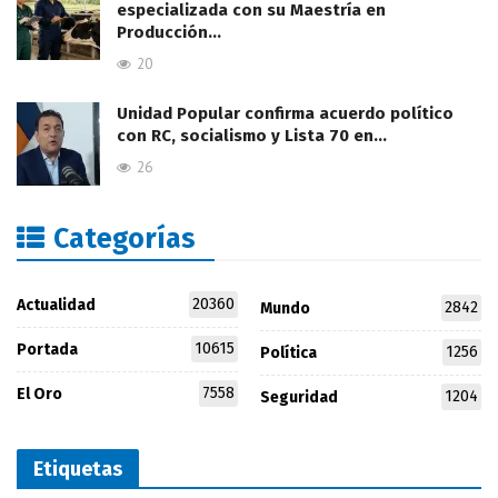
especializada con su Maestría en
Producción…
20
Unidad Popular confirma acuerdo político
con RC, socialismo y Lista 70 en…
26
Categorías
20360
Actualidad
2842
Mundo
10615
Portada
1256
Política
7558
El Oro
1204
Seguridad
Etiquetas