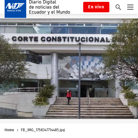
En vivo
Home
FB_IMG_1758347714485.jpg