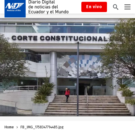
En vivo
Home
FB_IMG_1758347714485.jpg