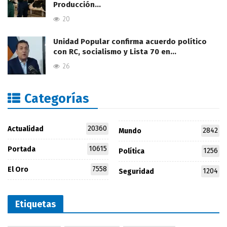
Producción…
20
Unidad Popular confirma acuerdo político
con RC, socialismo y Lista 70 en…
26
Categorías
20360
Actualidad
2842
Mundo
10615
Portada
1256
Política
7558
El Oro
1204
Seguridad
Etiquetas