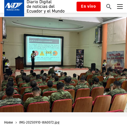
En vivo
Home
IMG-20250910-WA0072.jpg