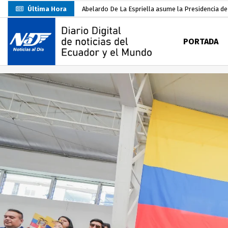
Última Hora
Abelardo De La Espriella asume la Presidencia d
Sin objeciones la candidatura de Carlos Rodríguez
PORTADA
Más de 3.800 escuelas estarían en riesgo por El 
Nuevo Santa Rosa Sporting Club inicia su camino 
UTMACH fortalece la formación especializada con
Unidad Popular confirma acuerdo político con RC, 
Delegación de El Oro fiscaliza propaganda electo
Gobierno Estudiantil Ugartino 2026-2027, fue po
Darwin Pereira oficializa su candidatura a la alca