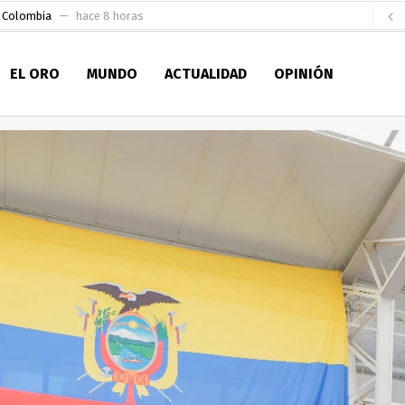
e Colombia
hace 8 horas
 para la Alcaldía de Machala
hace 14 horas
EL ORO
MUNDO
ACTUALIDAD
OPINIÓN
Niño
hace 19 horas
en la Serie A del Fútbol Femenino Nacional 2026
hace 1 día
 su Maestría en Producción Animal
hace 1 día
socialismo y Lista 70 en Pichincha y varias provincias
hace 2 días
ral
hace 2 días
sesionado
hace 2 días
ldía de Machala
hace 6 horas