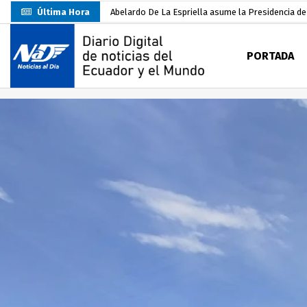
Última Hora
Sin objeciones la candidatura de Carlos Rodríguez
Más de 3.800 escuelas estarían en riesgo por El 
PORTADA
Nuevo Santa Rosa Sporting Club inicia su camino 
UTMACH fortalece la formación especializada con
Unidad Popular confirma acuerdo político con RC, 
Delegación de El Oro fiscaliza propaganda electo
Gobierno Estudiantil Ugartino 2026-2027, fue po
Darwin Pereira oficializa su candidatura a la alca