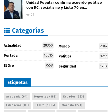
Unidad Popular confirma acuerdo político
con RC, socialismo y Lista 70 en…
26
Categorías
20360
Actualidad
2842
Mundo
10615
Portada
1256
Política
7558
El Oro
1204
Seguridad
Etiquetas
Academia
(64)
Deportes
(183)
Ecuador
(663)
Educación
(80)
El Oro
(1005)
Machala
(221)