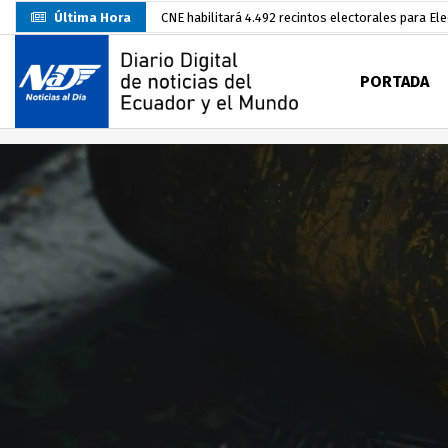
Última Hora
Abelardo De La Espriella asume la Presidencia d
Sin objeciones la candidatura de Carlos Rodríguez
PORTADA
Más de 3.800 escuelas estarían en riesgo por El 
Nuevo Santa Rosa Sporting Club inicia su camino 
UTMACH fortalece la formación especializada con
Unidad Popular confirma acuerdo político con RC, 
Delegación de El Oro fiscaliza propaganda electo
Gobierno Estudiantil Ugartino 2026-2027, fue po
Darwin Pereira oficializa su candidatura a la alca