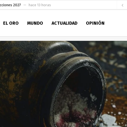
e Colombia
hace 14 horas
 para la Alcaldía de Machala
hace 20 horas
EL ORO
MUNDO
ACTUALIDAD
OPINIÓN
Niño
hace 1 día
en la Serie A del Fútbol Femenino Nacional 2026
hace 2 días
 su Maestría en Producción Animal
hace 2 días
socialismo y Lista 70 en Pichincha y varias provincias
hace 2 días
ral
hace 2 días
sesionado
hace 2 días
ldía de Machala
hace 12 horas