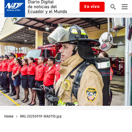
En vivo
Home
IMG-20250919-WA0110.jpg