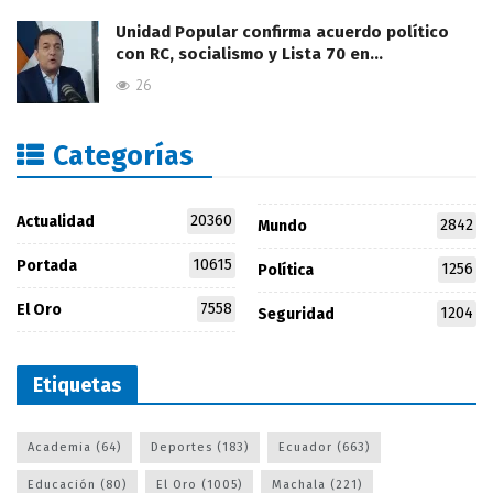
Unidad Popular confirma acuerdo político
con RC, socialismo y Lista 70 en…
26
Categorías
20360
Actualidad
2842
Mundo
10615
Portada
1256
Política
7558
El Oro
1204
Seguridad
Etiquetas
Academia
(64)
Deportes
(183)
Ecuador
(663)
Educación
(80)
El Oro
(1005)
Machala
(221)