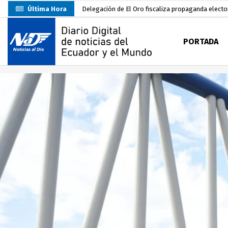
Última Hora
Gobierno Estudiantil Ugartino 2026-2027, fue po
Prefecto Clemente Bravo Inauguró Centro de Aco
PORTADA
Carlos Rodríguez presentó documentación certific
Colombia reanuda venta de energía
hace 1 día
Carlos Rodríguez inscribe su candidatura a la alc
Carlos Carrión Figueroa, Premio Nacional de Lite
Incendio en local de comidas fue extinguido por
Presentación de Candidaturas de las Elecciones 
Unidad Popular confirma acuerdo político con RC, 