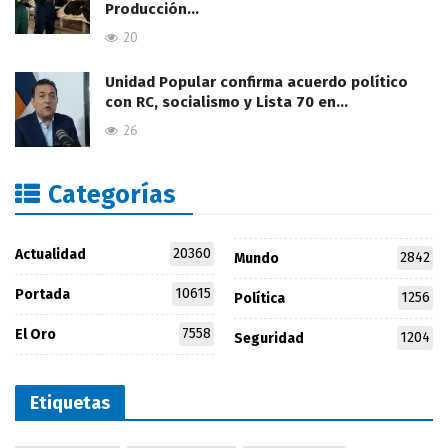
Producción…
20
Unidad Popular confirma acuerdo político
con RC, socialismo y Lista 70 en…
26
Categorías
20360
Actualidad
2842
Mundo
10615
Portada
1256
Política
7558
El Oro
1204
Seguridad
Etiquetas