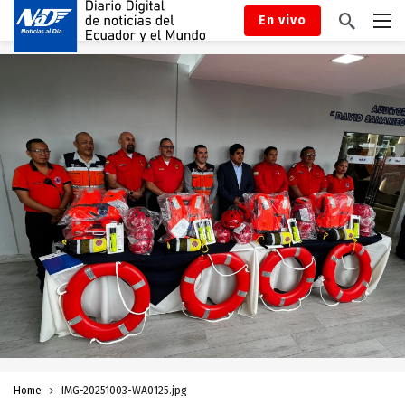
En vivo
Home
IMG-20251003-WA0125.jpg