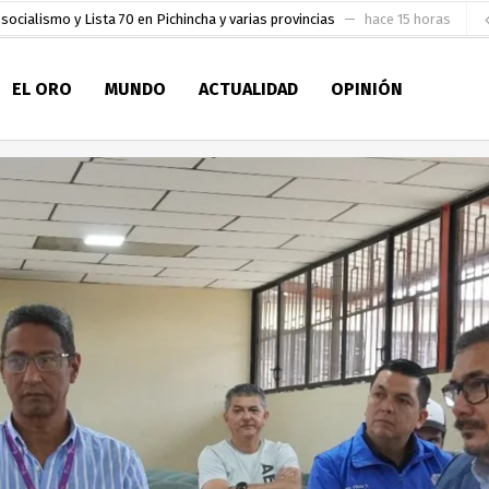
socialismo y Lista 70 en Pichincha y varias provincias
hace 15 horas
ral
hace 16 horas
EL ORO
MUNDO
ACTUALIDAD
OPINIÓN
sesionado
hace 17 horas
pio Casa del Pescador Artesanal Orense
hace 1 día
ada para su inscripción a la alcaldía de Machala
hace 1 día
as
aldía de Machala
hace 2 días
ratura Eugenio Espejo
hace 2 días
en la Serie A del Fútbol Femenino Nacional 2026
hace 9 horas