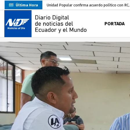
Última Hora
Unidad Popular confirma acuerdo político con RC, 
Delegación de El Oro fiscaliza propaganda electo
PORTADA
Gobierno Estudiantil Ugartino 2026-2027, fue po
Prefecto Clemente Bravo Inauguró Centro de Aco
Carlos Rodríguez presentó documentación certific
Colombia reanuda venta de energía
hace 2 dí
Carlos Rodríguez inscribe su candidatura a la alc
Carlos Carrión Figueroa, Premio Nacional de Lite
Nuevo Santa Rosa Sporting Club inicia su camino 