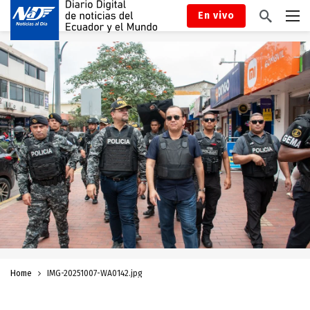
En vivo
Home
IMG-20251007-WA0142.jpg