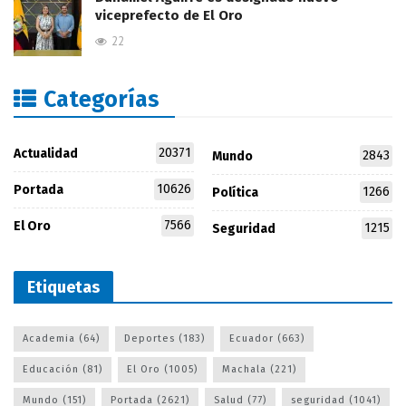
viceprefecto de El Oro
22
Categorías
20371
Actualidad
2843
Mundo
10626
Portada
1266
Política
7566
El Oro
1215
Seguridad
Etiquetas
Academia
(64)
Deportes
(183)
Ecuador
(663)
Educación
(81)
El Oro
(1005)
Machala
(221)
Mundo
(151)
Portada
(2621)
Salud
(77)
seguridad
(1041)