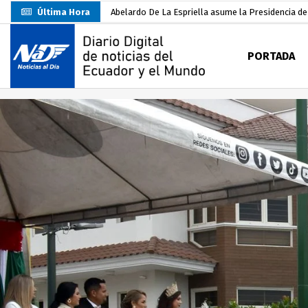
Última Hora
Abelardo De La Espriella asume la Presidencia d
Sin objeciones la candidatura de Carlos Rodríguez
PORTADA
Más de 3.800 escuelas estarían en riesgo por El 
Nuevo Santa Rosa Sporting Club inicia su camino 
UTMACH fortalece la formación especializada con
Unidad Popular confirma acuerdo político con RC, 
Delegación de El Oro fiscaliza propaganda electo
Gobierno Estudiantil Ugartino 2026-2027, fue po
Darwin Pereira oficializa su candidatura a la alca