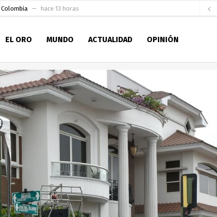
e Colombia
hace 13 horas
 para la Alcaldía de Machala
hace 18 horas
EL ORO
MUNDO
ACTUALIDAD
OPINIÓN
Niño
hace 23 horas
en la Serie A del Fútbol Femenino Nacional 2026
hace 1 día
 su Maestría en Producción Animal
hace 2 días
socialismo y Lista 70 en Pichincha y varias provincias
hace 2 días
ral
hace 2 días
sesionado
hace 2 días
ldía de Machala
hace 10 horas