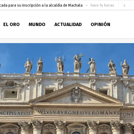
aldía de Machala
hace 2 días
EL ORO
MUNDO
ACTUALIDAD
OPINIÓN
ratura Eugenio Espejo
hace 2 días
 personal de Bomberos Machala
hace 2 días
Seccionales 2027
hace 2 días
fatura de Bomberos
hace 2 días
pirantes
hace 2 días
ultitudinario pregón lleno de color y tradición
hace 3 días
pio Casa del Pescador Artesanal Orense
hace 11 horas