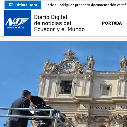
Última Hora
Colombia reanuda venta de energía
hace 1 día
Carlos Rodríguez inscribe su candidatura a la alc
PORTADA
Carlos Carrión Figueroa, Premio Nacional de Lite
Incendio en local de comidas fue extinguido por
Presentación de Candidaturas de las Elecciones 
Representantes del MMO visitaron la Primera Je
UTMACH inicia pruebas de admisión para 7.467 as
Santa Rosa inició sus fiestas patronales con un m
Prefecto Clemente Bravo Inauguró Centro de Aco