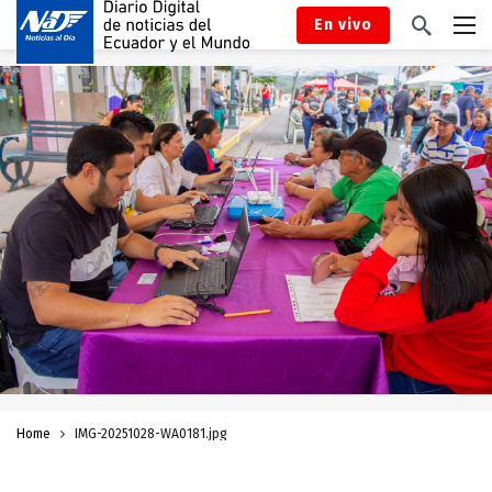
En vivo
Home
IMG-20251028-WA0181.jpg