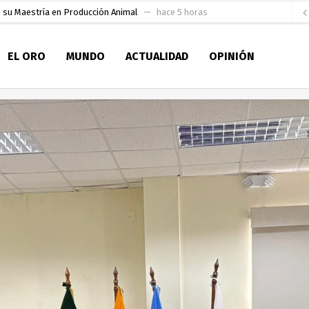
socialismo y Lista 70 en Pichincha y varias provincias
hace 9 horas
ral
hace 10 horas
EL ORO
MUNDO
ACTUALIDAD
OPINIÓN
sesionado
hace 11 horas
pio Casa del Pescador Artesanal Orense
hace 24 horas
ada para su inscripción a la alcaldía de Machala
hace 1 día
as
aldía de Machala
hace 2 días
ratura Eugenio Espejo
hace 2 días
en la Serie A del Fútbol Femenino Nacional 2026
hace 3 horas