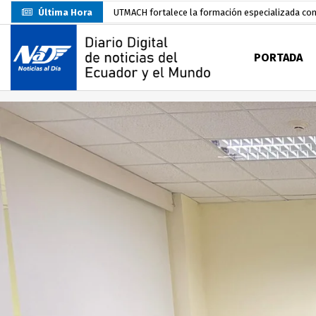
Última Hora
Unidad Popular confirma acuerdo político con RC, 
Delegación de El Oro fiscaliza propaganda electo
PORTADA
Gobierno Estudiantil Ugartino 2026-2027, fue po
Prefecto Clemente Bravo Inauguró Centro de Aco
Carlos Rodríguez presentó documentación certific
Colombia reanuda venta de energía
hace 2 dí
Carlos Rodríguez inscribe su candidatura a la alc
Carlos Carrión Figueroa, Premio Nacional de Lite
Nuevo Santa Rosa Sporting Club inicia su camino 