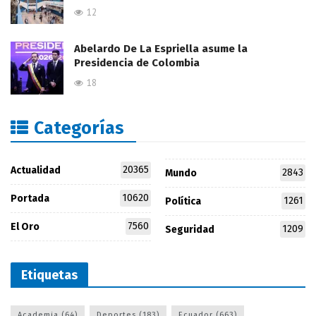
12
Abelardo De La Espriella asume la
Presidencia de Colombia
18
Categorías
20365
Actualidad
2843
Mundo
10620
Portada
1261
Política
7560
El Oro
1209
Seguridad
Etiquetas
Academia
(64)
Deportes
(183)
Ecuador
(663)