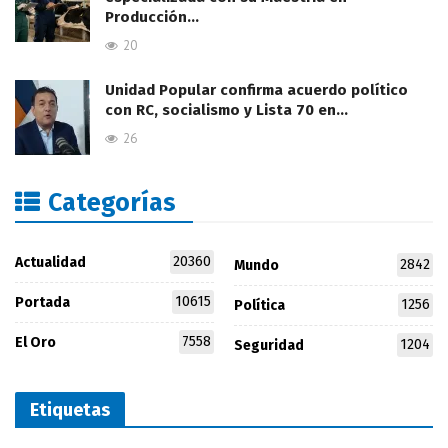
Producción…
20
Unidad Popular confirma acuerdo político
con RC, socialismo y Lista 70 en…
26
Categorías
20360
Actualidad
2842
Mundo
10615
Portada
1256
Política
7558
El Oro
1204
Seguridad
Etiquetas