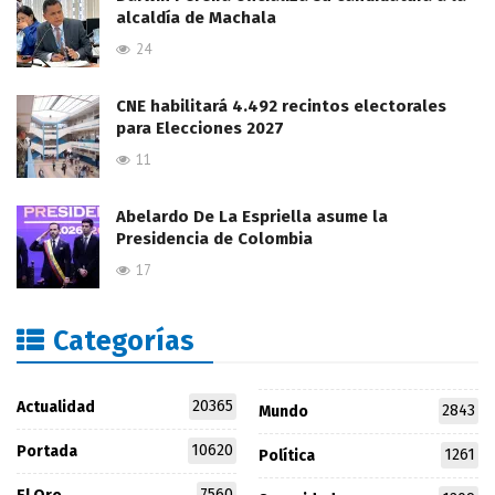
alcaldía de Machala
24
CNE habilitará 4.492 recintos electorales
para Elecciones 2027
11
Abelardo De La Espriella asume la
Presidencia de Colombia
17
Categorías
20365
Actualidad
2843
Mundo
10620
Portada
1261
Política
7560