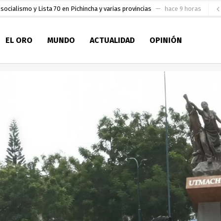
socialismo y Lista 70 en Pichincha y varias provincias
hace 9 horas
ral
hace 10 horas
EL ORO
MUNDO
ACTUALIDAD
OPINIÓN
sesionado
hace 11 horas
pio Casa del Pescador Artesanal Orense
hace 1 día
ada para su inscripción a la alcaldía de Machala
hace 1 día
as
aldía de Machala
hace 2 días
ratura Eugenio Espejo
hace 2 días
en la Serie A del Fútbol Femenino Nacional 2026
hace 3 horas