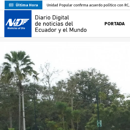
Última Hora
Unidad Popular confirma acuerdo político con RC, 
Delegación de El Oro fiscaliza propaganda electo
PORTADA
Gobierno Estudiantil Ugartino 2026-2027, fue po
Prefecto Clemente Bravo Inauguró Centro de Aco
Carlos Rodríguez presentó documentación certific
Colombia reanuda venta de energía
hace 2 dí
Carlos Rodríguez inscribe su candidatura a la alc
Carlos Carrión Figueroa, Premio Nacional de Lite
Nuevo Santa Rosa Sporting Club inicia su camino 