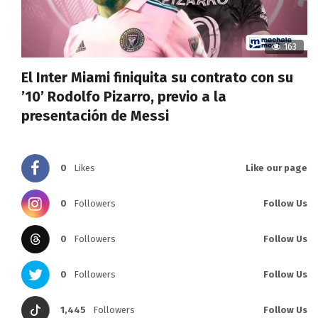
163
El Inter Miami finiquita su contrato con su
’10’ Rodolfo Pizarro, previo a la
presentación de Messi
0
Likes
Like our page
0
Followers
Follow Us
0
Followers
Follow Us
0
Followers
Follow Us
1,445
Followers
Follow Us