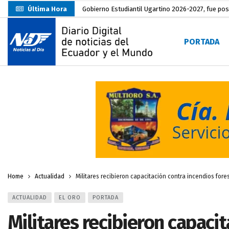
Última Hora
Gobierno Estudiantil Ugartino 2026-2027, fue po
Prefecto Clemente Bravo Inauguró Centro de Aco
PORTADA
Carlos Rodríguez presentó documentación certific
Colombia reanuda venta de energía
hace 1 día
Carlos Rodríguez inscribe su candidatura a la alc
Carlos Carrión Figueroa, Premio Nacional de Lite
Incendio en local de comidas fue extinguido por
Presentación de Candidaturas de las Elecciones 
Unidad Popular confirma acuerdo político con RC, 
Home
Actualidad
Militares recibieron capacitación contra incendios fore
ACTUALIDAD
EL ORO
PORTADA
Militares recibieron capaci