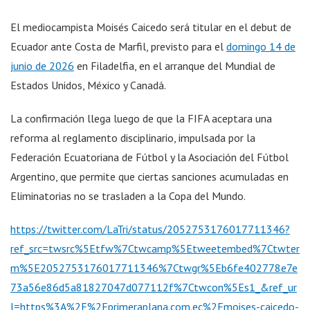
El mediocampista Moisés Caicedo será titular en el debut de
Ecuador ante Costa de Marfil, previsto para el
domingo 14 de
junio de 2026
en Filadelfia, en el arranque del Mundial de
Estados Unidos, México y Canadá.
La confirmación llega luego de que la FIFA aceptara una
reforma al reglamento disciplinario, impulsada por la
Federación Ecuatoriana de Fútbol y la Asociación del Fútbol
Argentino, que permite que ciertas sanciones acumuladas en
Eliminatorias no se trasladen a la Copa del Mundo.
https://twitter.com/LaTri/status/2052753176017711346?
ref_src=twsrc%5Etfw%7Ctwcamp%5Etweetembed%7Ctwter
m%5E2052753176017711346%7Ctwgr%5Eb6fe402778e7e
73a56e86d5a81827047d077112f%7Ctwcon%5Es1_&ref_ur
l=https%3A%2F%2Fprimeraplana.com.ec%2Fmoises-caicedo-