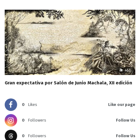
463
Gran expectativa por Salón de Junio Machala, XII edición
0
Likes
Like our page
0
Followers
Follow Us
0
Followers
Follow Us