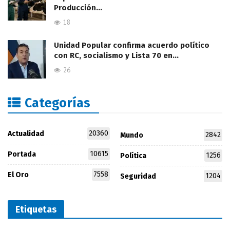
Producción…
18
Unidad Popular confirma acuerdo político
con RC, socialismo y Lista 70 en…
26
Categorías
20360
Actualidad
2842
Mundo
10615
Portada
1256
Política
7558
El Oro
1204
Seguridad
Etiquetas