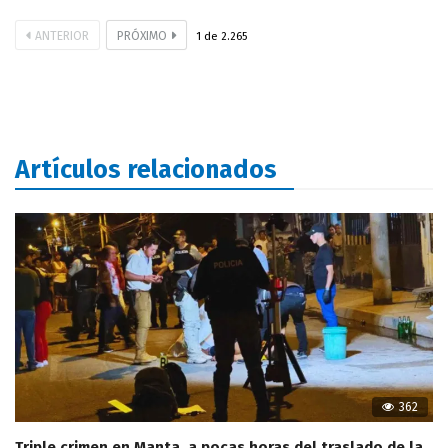
ANTERIOR
PRÓXIMO
1
de
2.265
Artículos relacionados
362
Triple crimen en Manta, a pocas horas del traslado de la