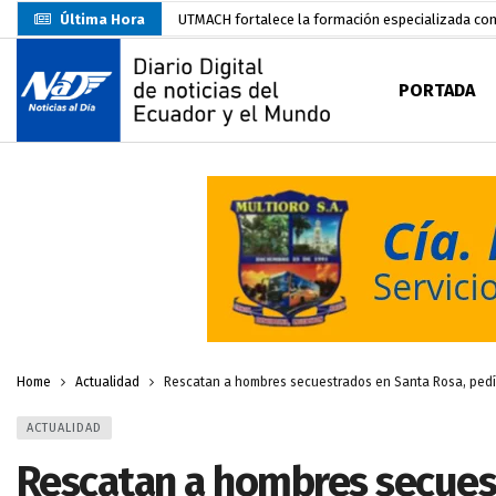
Última Hora
Unidad Popular confirma acuerdo político con RC, 
Delegación de El Oro fiscaliza propaganda electo
PORTADA
Gobierno Estudiantil Ugartino 2026-2027, fue po
Prefecto Clemente Bravo Inauguró Centro de Aco
Carlos Rodríguez presentó documentación certific
Colombia reanuda venta de energía
hace 2 dí
Carlos Rodríguez inscribe su candidatura a la alc
Carlos Carrión Figueroa, Premio Nacional de Lite
Nuevo Santa Rosa Sporting Club inicia su camino 
Home
Actualidad
Rescatan a hombres secuestrados en Santa Rosa, pedían
ACTUALIDAD
Rescatan a hombres secues