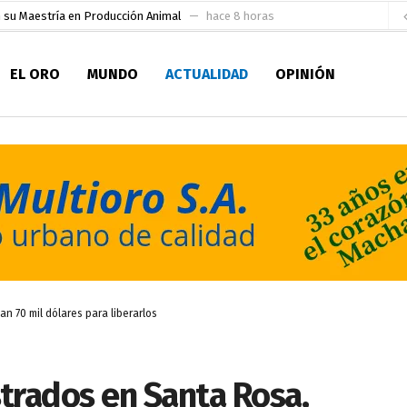
socialismo y Lista 70 en Pichincha y varias provincias
hace 12 horas
ral
hace 13 horas
EL ORO
MUNDO
ACTUALIDAD
OPINIÓN
sesionado
hace 14 horas
pio Casa del Pescador Artesanal Orense
hace 1 día
ada para su inscripción a la alcaldía de Machala
hace 1 día
as
aldía de Machala
hace 2 días
ratura Eugenio Espejo
hace 2 días
en la Serie A del Fútbol Femenino Nacional 2026
hace 6 horas
 70 mil dólares para liberarlos
trados en Santa Rosa,