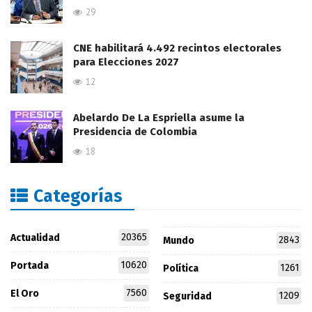
29
CNE habilitará 4.492 recintos electorales
para Elecciones 2027
12
Abelardo De La Espriella asume la
Presidencia de Colombia
18
Categorías
20365
Actualidad
2843
Mundo
10620
Portada
1261
Política
7560
El Oro
1209
Seguridad