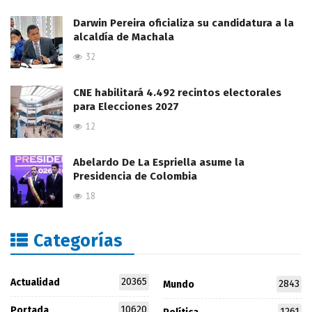
Darwin Pereira oficializa su candidatura a la
alcaldía de Machala
32
CNE habilitará 4.492 recintos electorales
para Elecciones 2027
12
Abelardo De La Espriella asume la
Presidencia de Colombia
18
Categorías
20365
Actualidad
2843
Mundo
10620
Portada
1261