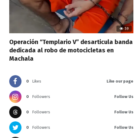
59
Operación “Templario V” desarticula banda
dedicada al robo de motocicletas en
Machala
0
Likes
Like our page
0
Followers
Follow Us
0
Followers
Follow Us
0
Followers
Follow Us