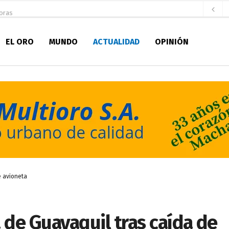
oras
aldía de Machala
hace 1 día
EL ORO
MUNDO
ACTUALIDAD
OPINIÓN
ratura Eugenio Espejo
hace 1 día
 personal de Bomberos Machala
hace 2 días
Seccionales 2027
hace 2 días
fatura de Bomberos
hace 2 días
pirantes
hace 2 días
ultitudinario pregón lleno de color y tradición
hace 2 días
pio Casa del Pescador Artesanal Orense
hace 7 horas
e avioneta
 de Guayaquil tras caída de