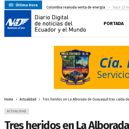
Última Hora
Colombia reanuda venta de energía
hace 23 h
Carlos Rodríguez inscribe su candidatura a la alc
PORTADA
Carlos Carrión Figueroa, Premio Nacional de Lite
Incendio en local de comidas fue extinguido por
Presentación de Candidaturas de las Elecciones 
Representantes del MMO visitaron la Primera Je
UTMACH inicia pruebas de admisión para 7.467 as
Santa Rosa inició sus fiestas patronales con un m
Prefecto Clemente Bravo Inauguró Centro de Aco
Home
Actualidad
Tres heridos en La Alborada de Guayaquil tras caída d
ACTUALIDAD
Tres heridos en La Alborada