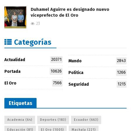
Duhamel Aguirre es designado nuevo
viceprefecto de El Oro
23
Categorías
20371
Actualidad
2843
Mundo
10626
Portada
1266
Política
7566
El Oro
1215
Seguridad
Etiquetas
Academia
(64)
Deportes
(183)
Ecuador
(663)
Educación
(81)
El Oro
(1005)
Machala
(221)