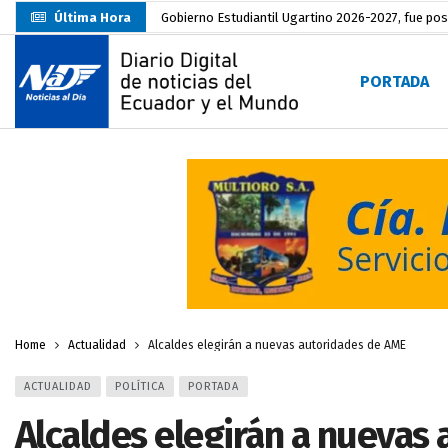
Última Hora
Gobierno Estudiantil Ugartino 2026-2027, fue po
Prefecto Clemente Bravo Inauguró Centro de Aco
PORTADA
Carlos Rodríguez presentó documentación certific
Colombia reanuda venta de energía
hace 1 día
Carlos Rodríguez inscribe su candidatura a la alc
Carlos Carrión Figueroa, Premio Nacional de Lite
Incendio en local de comidas fue extinguido por
Presentación de Candidaturas de las Elecciones 
Unidad Popular confirma acuerdo político con RC, 
Home
Actualidad
Alcaldes elegirán a nuevas autoridades de AME
ACTUALIDAD
POLÍTICA
PORTADA
Alcaldes elegirán a nuevas