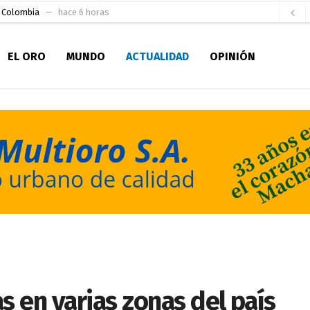
e Colombia
hace 6 horas
 para la Alcaldía de Machala
hace 11 horas
EL ORO
MUNDO
ACTUALIDAD
OPINIÓN
Niño
hace 16 horas
en la Serie A del Fútbol Femenino Nacional 2026
hace 1 día
 su Maestría en Producción Animal
hace 1 día
socialismo y Lista 70 en Pichincha y varias provincias
hace 1 día
ral
hace 1 día
sesionado
hace 1 día
ldía de Machala
hace 4 horas
s en varias zonas del país