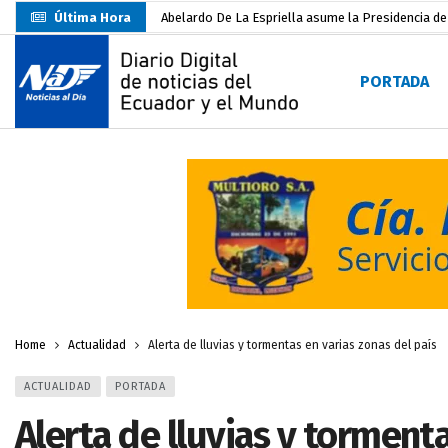
Última Hora
Abelardo De La Espriella asume la Presidencia d
Sin objeciones la candidatura de Carlos Rodríguez
PORTADA
Más de 3.800 escuelas estarían en riesgo por El 
Nuevo Santa Rosa Sporting Club inicia su camino 
UTMACH fortalece la formación especializada con
Unidad Popular confirma acuerdo político con RC, 
Delegación de El Oro fiscaliza propaganda electo
Gobierno Estudiantil Ugartino 2026-2027, fue po
Darwin Pereira oficializa su candidatura a la alca
Home
Actualidad
Alerta de lluvias y tormentas en varias zonas del país
ACTUALIDAD
PORTADA
Alerta de lluvias y tormenta