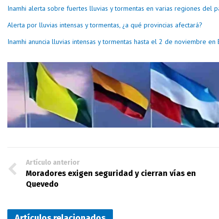
Inamhi alerta sobre fuertes lluvias y tormentas en varias regiones del p
Alerta por lluvias intensas y tormentas, ¿a qué provincias afectará?
Inamhi anuncia lluvias intensas y tormentas hasta el 2 de noviembre en
Artículo anterior
Moradores exigen seguridad y cierran vías en
Quevedo
Artículos relacionados