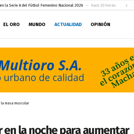
en la Serie A del Fútbol Femenino Nacional 2026
hace 20 horas
 su Maestría en Producción Animal
hace 22 horas
EL ORO
MUNDO
ACTUALIDAD
OPINIÓN
socialismo y Lista 70 en Pichincha y varias provincias
hace 1 día
ral
hace 1 día
sesionado
hace 1 día
pio Casa del Pescador Artesanal Orense
hace 2 días
ada para su inscripción a la alcaldía de Machala
hace 2 días
as
 para la Alcaldía de Machala
hace 3 horas
 la masa muscular
 en la noche para aumentar