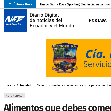
Última Hora
Nuevo Santa Rosa Sporting Club inicia su camino 
UTMACH fortalece la formación especializada con
PORTADA
Unidad Popular confirma acuerdo político con RC, 
Delegación de El Oro fiscaliza propaganda electo
Gobierno Estudiantil Ugartino 2026-2027, fue po
Prefecto Clemente Bravo Inauguró Centro de Aco
Carlos Rodríguez presentó documentación certific
Colombia reanuda venta de energía
hace 2 dí
Sin objeciones la candidatura de Carlos Rodríguez
Home
Actualidad
Alimentos que debes comer en la noche para aumentar
ACTUALIDAD
Alimentos que debes comer