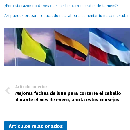
¿Por esta razón no debes eliminar los carbohidratos de tu menú?
Así puedes preparar el licuado natural para aumentar tu masa muscular s
Artículo anterior
Mejores fechas de luna para cortarte el cabello
durante el mes de enero, anota estos consejos
Artículos relacionados