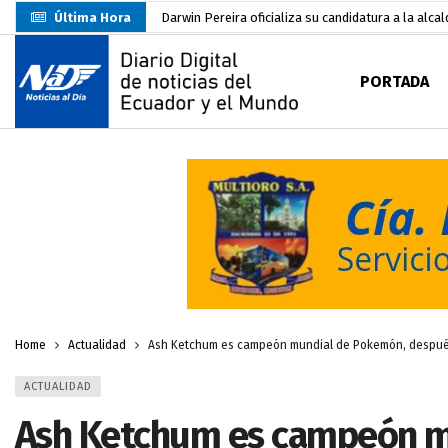
Última Hora
CNE habilitará 4.492 recintos electorales para El
Abelardo De La Espriella asume la Presidencia d
PORTADA
Sin objeciones la candidatura de Carlos Rodríguez
Más de 3.800 escuelas estarían en riesgo por El 
Nuevo Santa Rosa Sporting Club inicia su camino 
UTMACH fortalece la formación especializada con
Unidad Popular confirma acuerdo político con RC, 
Delegación de El Oro fiscaliza propaganda electo
Danilo Palacios junto a su esposa lució el lazo
Home
Actualidad
Ash Ketchum es campeón mundial de Pokemón, despué
ACTUALIDAD
Ash Ketchum es campeón m