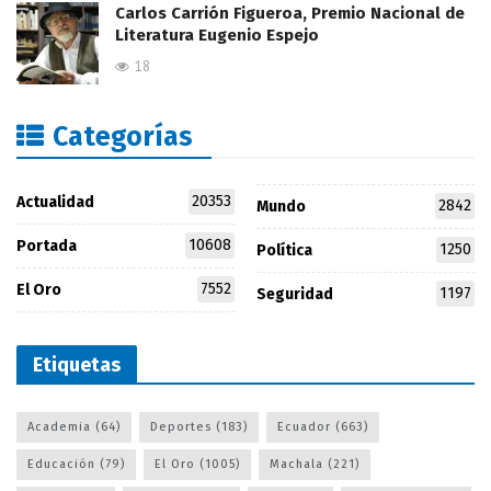
Carlos Carrión Figueroa, Premio Nacional de
Literatura Eugenio Espejo
18
Categorías
20353
Actualidad
2842
Mundo
10608
Portada
1250
Política
7552
El Oro
1197
Seguridad
Etiquetas
Academia
(64)
Deportes
(183)
Ecuador
(663)
Educación
(79)
El Oro
(1005)
Machala
(221)