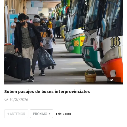
30
Suben pasajes de buses interprovinciales
30/07/2026
ANTERIOR
PRÓXIMO
1
de
2.808