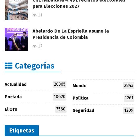
CNE habilitará 4.492 recintos electorales
para Elecciones 2027
11
Abelardo De La Espriella asume la
Presidencia de Colombia
17
Categorías
20365
Actualidad
2843
Mundo
10620
Portada
1261
Política
7560
El Oro
1209
Seguridad
Etiquetas