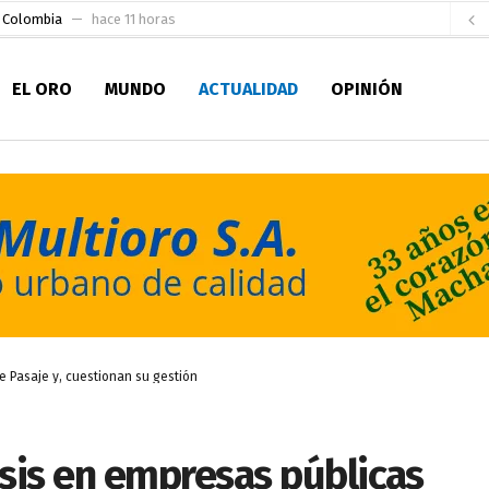
e Colombia
hace 11 horas
 para la Alcaldía de Machala
hace 16 horas
EL ORO
MUNDO
ACTUALIDAD
OPINIÓN
Niño
hace 21 horas
en la Serie A del Fútbol Femenino Nacional 2026
hace 1 día
 su Maestría en Producción Animal
hace 1 día
socialismo y Lista 70 en Pichincha y varias provincias
hace 2 días
ral
hace 2 días
sesionado
hace 2 días
ldía de Machala
hace 8 horas
e Pasaje y, cuestionan su gestión
isis en empresas públicas