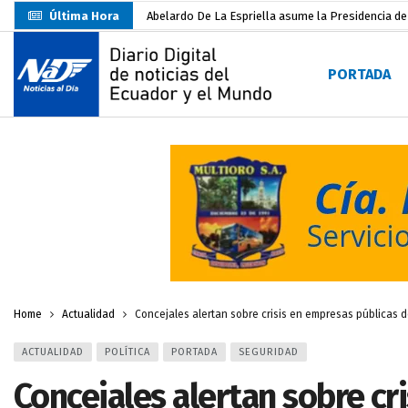
Última Hora
Abelardo De La Espriella asume la Presidencia d
Sin objeciones la candidatura de Carlos Rodríguez
PORTADA
Más de 3.800 escuelas estarían en riesgo por El 
Nuevo Santa Rosa Sporting Club inicia su camino 
UTMACH fortalece la formación especializada con
Unidad Popular confirma acuerdo político con RC, 
Delegación de El Oro fiscaliza propaganda electo
Gobierno Estudiantil Ugartino 2026-2027, fue po
Darwin Pereira oficializa su candidatura a la alca
Home
Actualidad
Concejales alertan sobre crisis en empresas públicas d
ACTUALIDAD
POLÍTICA
PORTADA
SEGURIDAD
Concejales alertan sobre cr