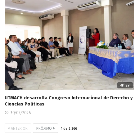
29
UTMACH desarrolla Congreso Internacional de Derecho y
Ciencias Políticas
30/07/2026
ANTERIOR
PRÓXIMO
1
de
2.266