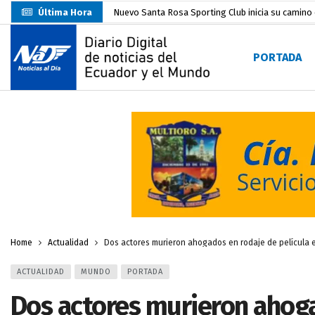
Última Hora
Nuevo Santa Rosa Sporting Club inicia su camino 
UTMACH fortalece la formación especializada con
PORTADA
Unidad Popular confirma acuerdo político con RC, 
Delegación de El Oro fiscaliza propaganda electo
Gobierno Estudiantil Ugartino 2026-2027, fue po
Prefecto Clemente Bravo Inauguró Centro de Aco
Carlos Rodríguez presentó documentación certific
Colombia reanuda venta de energía
hace 2 dí
Sin objeciones la candidatura de Carlos Rodríguez
Home
Actualidad
Dos actores murieron ahogados en rodaje de película 
ACTUALIDAD
MUNDO
PORTADA
Dos actores murieron ahoga