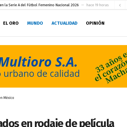
en la Serie A del Fútbol Femenino Nacional 2026
hace 19 horas
 su Maestría en Producción Animal
hace 21 horas
EL ORO
MUNDO
ACTUALIDAD
OPINIÓN
socialismo y Lista 70 en Pichincha y varias provincias
hace 1 día
ral
hace 1 día
sesionado
hace 1 día
pio Casa del Pescador Artesanal Orense
hace 2 días
ada para su inscripción a la alcaldía de Machala
hace 2 días
as
 para la Alcaldía de Machala
hace 3 horas
en México
dos en rodaje de película