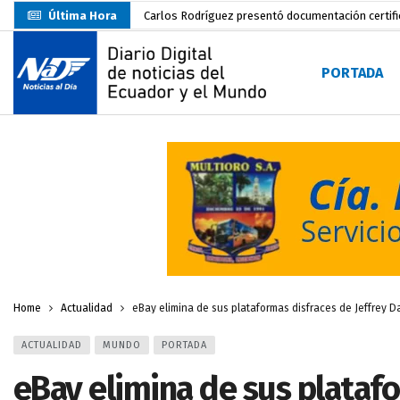
Última Hora
Colombia reanuda venta de energía
hace 19 h
Carlos Rodríguez inscribe su candidatura a la alc
PORTADA
Carlos Carrión Figueroa, Premio Nacional de Lite
Incendio en local de comidas fue extinguido por
Presentación de Candidaturas de las Elecciones 
Representantes del MMO visitaron la Primera Je
UTMACH inicia pruebas de admisión para 7.467 as
Santa Rosa inició sus fiestas patronales con un m
Prefecto Clemente Bravo Inauguró Centro de Aco
Home
Actualidad
eBay elimina de sus plataformas disfraces de Jeffrey 
ACTUALIDAD
MUNDO
PORTADA
eBay elimina de sus platafo