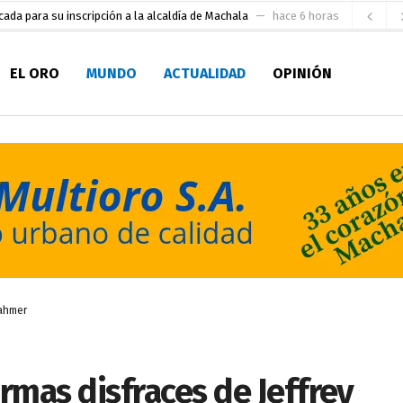
oras
aldía de Machala
hace 1 día
EL ORO
MUNDO
ACTUALIDAD
OPINIÓN
ratura Eugenio Espejo
hace 1 día
 personal de Bomberos Machala
hace 1 día
Seccionales 2027
hace 1 día
fatura de Bomberos
hace 2 días
pirantes
hace 2 días
ultitudinario pregón lleno de color y tradición
hace 2 días
pio Casa del Pescador Artesanal Orense
hace 3 horas
Dahmer
rmas disfraces de Jeffrey