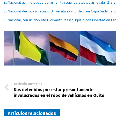
El Nacional aún no puede ganar; en la segunda etapa, tras igualar 2-2
El Nacional derrotó a Técnico Universitario y lo dejó sin Copa Sudameri
El Nacional, con un doblete Djorkaeff Reasco, igualó con Libertad en La
Artículo anterior
Dos detenidos por estar presuntamente
involucrados en el robo de vehículos en Quito
Artículos relacionados