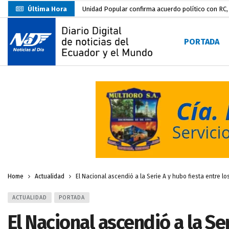
Última Hora
Delegación de El Oro fiscaliza propaganda electo
Gobierno Estudiantil Ugartino 2026-2027, fue po
PORTADA
Prefecto Clemente Bravo Inauguró Centro de Aco
Carlos Rodríguez presentó documentación certific
Colombia reanuda venta de energía
hace 2 dí
Carlos Rodríguez inscribe su candidatura a la alc
Carlos Carrión Figueroa, Premio Nacional de Lite
Nuevo Santa Rosa Sporting Club inicia su camino 
Home
Actualidad
El Nacional ascendió a la Serie A y hubo fiesta entre lo
ACTUALIDAD
PORTADA
El Nacional ascendió a la Se