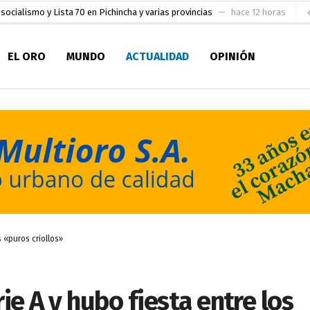
ral
hace 13 horas
sesionado
hace 14 horas
EL ORO
MUNDO
ACTUALIDAD
OPINIÓN
pio Casa del Pescador Artesanal Orense
hace 1 día
ada para su inscripción a la alcaldía de Machala
hace 1 día
as
aldía de Machala
hace 2 días
ratura Eugenio Espejo
hace 2 días
en la Serie A del Fútbol Femenino Nacional 2026
hace 6 horas
s «puros criollos»
rie A y hubo fiesta entre los