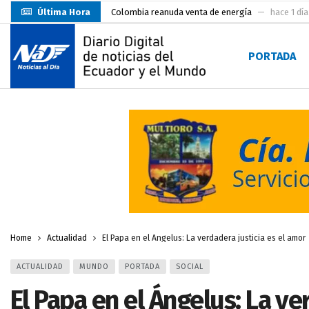
Última Hora
Colombia reanuda venta de energía
hace 1 día
Carlos Rodríguez inscribe su candidatura a la alc
PORTADA
Carlos Carrión Figueroa, Premio Nacional de Lite
Incendio en local de comidas fue extinguido por
Presentación de Candidaturas de las Elecciones 
Representantes del MMO visitaron la Primera Je
UTMACH inicia pruebas de admisión para 7.467 as
Santa Rosa inició sus fiestas patronales con un m
Prefecto Clemente Bravo Inauguró Centro de Aco
Home
Actualidad
El Papa en el Ángelus: La verdadera justicia es el amor
ACTUALIDAD
MUNDO
PORTADA
SOCIAL
El Papa en el Ángelus: La ve