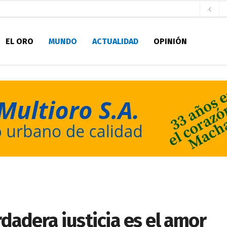
aldía de Machala
hace 1 día
EL ORO
MUNDO
ACTUALIDAD
OPINIÓN
ratura Eugenio Espejo
hace 2 días
 personal de Bomberos Machala
hace 2 días
Seccionales 2027
hace 2 días
fatura de Bomberos
hace 2 días
pirantes
hace 2 días
ultitudinario pregón lleno de color y tradición
hace 2 días
pio Casa del Pescador Artesanal Orense
hace 8 horas
rdadera justicia es el amor