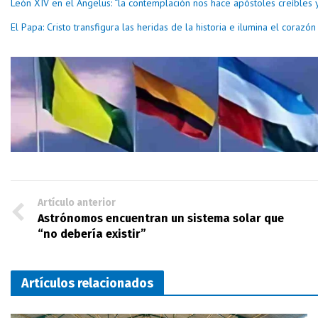
León XIV en el Ángelus: “la contemplación nos hace apóstoles creíbles y
El Papa: Cristo transfigura las heridas de la historia e ilumina el coraz
Artículo anterior
Astrónomos encuentran un sistema solar que
“no debería existir”
Artículos relacionados