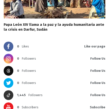
29
Papa León XIV llama a la paz y la ayuda humanitaria ante
la crisis en Darfur, Sudán
0
Likes
Like our page
0
Followers
Follow Us
0
Followers
Follow Us
0
Followers
Follow Us
1,445
Followers
Follow Us
0
Subscribers
Subscribe