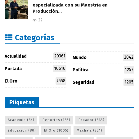
especializada con su Maestría en
Producción…
22
Categorías
20361
Actualidad
2842
Mundo
10616
Portada
1257
Política
7558
El Oro
1205
Seguridad
Etiquetas
Academia
(64)
Deportes
(183)
Ecuador
(663)
Educación
(80)
El Oro
(1005)
Machala
(221)