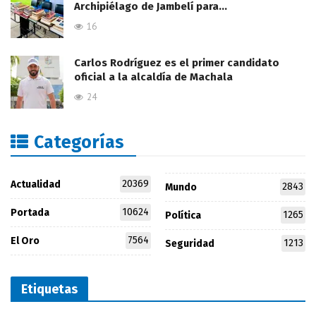
Archipiélago de Jambelí para…
16
Carlos Rodríguez es el primer candidato
oficial a la alcaldía de Machala
24
Categorías
20369
Actualidad
2843
Mundo
10624
Portada
1265
Política
7564
El Oro
1213
Seguridad
Etiquetas