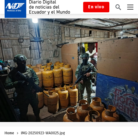
En vivo
Home
IMG-20250923-WA0025.jpg