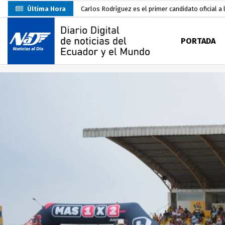
Última Hora
Carlos Rodríguez es el primer candidato oficial a 
Danilo Palacios junto a su esposa lució el lazo
PORTADA
Darwin Pereira oficializa su candidatura a la alca
CNE habilitará 4.492 recintos electorales para El
Abelardo De La Espriella asume la Presidencia d
Sin objeciones la candidatura de Carlos Rodríguez
Más de 3.800 escuelas estarían en riesgo por El 
Nuevo Santa Rosa Sporting Club inicia su camino 
Duhamel Aguirre es designado nuevo viceprefecto