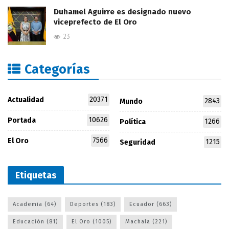
Duhamel Aguirre es designado nuevo
viceprefecto de El Oro
23
Categorías
20371
Actualidad
2843
Mundo
10626
Portada
1266
Política
7566
El Oro
1215
Seguridad
Etiquetas
Academia
(64)
Deportes
(183)
Ecuador
(663)
Educación
(81)
El Oro
(1005)
Machala
(221)