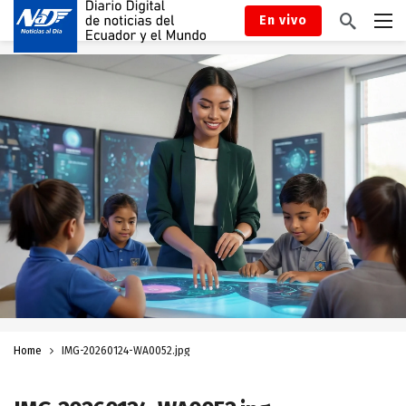
En vivo
Home
IMG-20260124-WA0052.jpg