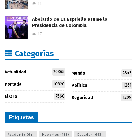
11
Abelardo De La Espriella asume la
Presidencia de Colombia
17
Categorías
20365
Actualidad
2843
Mundo
10620
Portada
1261
Política
7560
El Oro
1209
Seguridad
Etiquetas
Academia
(64)
Deportes
(183)
Ecuador
(663)