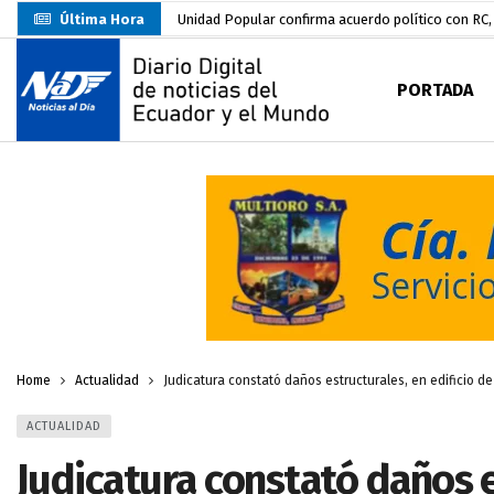
Última Hora
Unidad Popular confirma acuerdo político con RC, 
Delegación de El Oro fiscaliza propaganda electo
PORTADA
Gobierno Estudiantil Ugartino 2026-2027, fue po
Prefecto Clemente Bravo Inauguró Centro de Aco
Carlos Rodríguez presentó documentación certific
Colombia reanuda venta de energía
hace 2 dí
Carlos Rodríguez inscribe su candidatura a la alc
Carlos Carrión Figueroa, Premio Nacional de Lite
Nuevo Santa Rosa Sporting Club inicia su camino 
Home
Actualidad
Judicatura constató daños estructurales, en edificio de 
ACTUALIDAD
Judicatura constató daños e