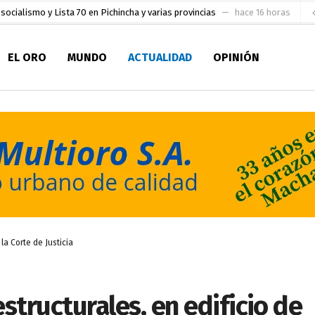
socialismo y Lista 70 en Pichincha y varias provincias
hace 16 horas
ral
hace 17 horas
EL ORO
MUNDO
ACTUALIDAD
OPINIÓN
sesionado
hace 17 horas
pio Casa del Pescador Artesanal Orense
hace 1 día
ada para su inscripción a la alcaldía de Machala
hace 1 día
as
aldía de Machala
hace 2 días
ratura Eugenio Espejo
hace 2 días
en la Serie A del Fútbol Femenino Nacional 2026
hace 10 horas
la Corte de Justicia
structurales, en edificio de